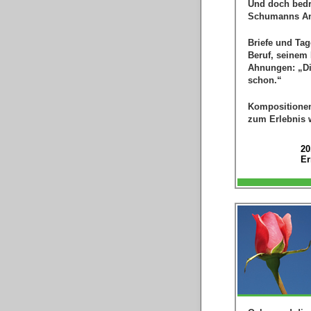
Und doch bedr
Schumanns Ang
Briefe und Ta
Beruf, seinem
Ahnungen: „Die
schon.“
Kompositione
zum Erlebnis 
20
Er