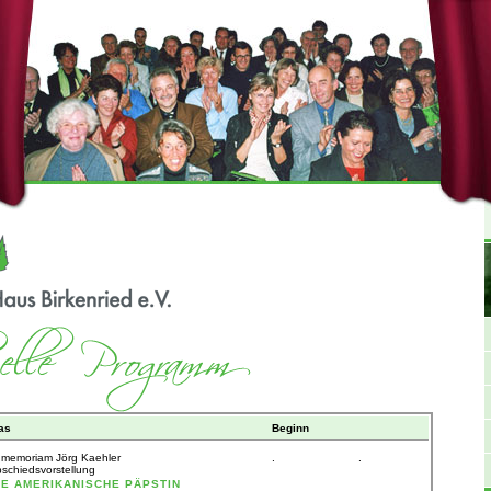
as
Beginn
 memoriam Jörg Kaehler
.
.
schiedsvorstellung
IE AMERIKANISCHE PÄPSTIN