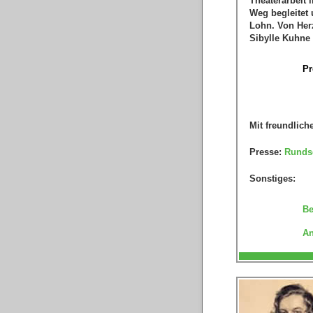
Theaterarbeit 
Weg begleitet 
Lohn. Von Herz
Sibylle Kuhne
Pr
Mit freundlich
Presse:
Runds
Sonstiges:
Be
An