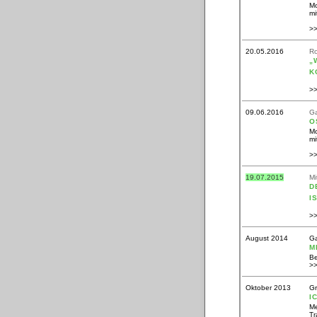
Mo
mi
>
20.05.2016
R
„
K
>
09.06.2016
Ga
O
Mo
mi
>
19.07.2015
Mi
D
I
>
August 2014
Ga
M
Be
>
Oktober 2013
Gr
I
Me
Tr