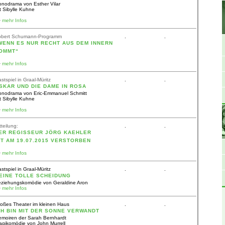
nodrama von Esther Vilar
t Sibylle Kuhne
>
mehr Infos
obert Schumann-Programm
.
.
WENN ES NUR RECHT AUS DEM INNERN
OMMT“
>
mehr Infos
stspiel in Graal-Müritz
.
.
SKAR UND DIE DAME IN ROSA
nodrama von Eric-Emmanuel Schmitt
t Sibylle Kuhne
>
mehr Infos
tteilung:
.
.
ER REGISSEUR JÖRG KAEHLER
ST AM 19.07.2015 VERSTORBEN
>
mehr Infos
stspiel in Graal-Müritz
.
.
EINE TOLLE SCHEIDUNG
ziehungskomödie von Geraldine Aron
>
mehr Infos
oßes Theater im kleinen Haus
.
.
CH BIN MIT DER SONNE VERWANDT
moiren der Sarah Bernhardt
agikomödie von John Murrell