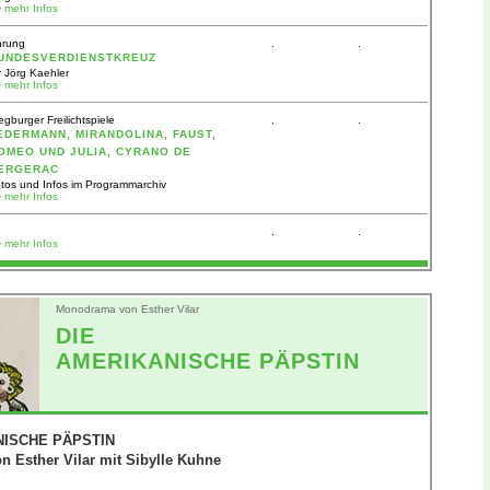
>
mehr Infos
hrung
.
.
UNDESVERDIENSTKREUZ
r Jörg Kaehler
>
mehr Infos
egburger Freilichtspiele
.
.
EDERMANN, MIRANDOLINA, FAUST,
OMEO UND JULIA, CYRANO DE
ERGERAC
tos und Infos im Programmarchiv
>
mehr Infos
.
.
>
mehr Infos
Monodrama von Esther Vilar
DIE
AMERIKANISCHE PÄPSTIN
NISCHE PÄPSTIN
 Esther Vilar mit Sibylle Kuhne