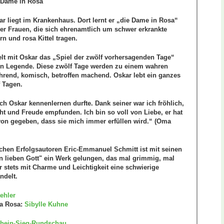
 Dame in Rosa
ar liegt im Krankenhaus. Dort lernt er „die Dame in Rosa“
er Frauen, die sich ehrenamtlich um schwer erkrankte
 und rosa Kittel tragen.
lt mit Oskar das „Spiel der zwölf vorhersagenden Tage“
ten Legende. Diese zwölf Tage werden zu einem wahren
hrend, komisch, betroffen machend. Oskar lebt ein ganzes
 Tagen.
ch Oskar kennenlernen durfte. Dank seiner war ich fröhlich,
ht und Freude empfunden. Ich bin so voll von Liebe, er hat
von gegeben, dass sie mich immer erfüllen wird.“ (Oma
chen Erfolgsautoren Eric-Emmanuel Schmitt ist mit seinen
n lieben Gott" ein Werk gelungen, das mal grimmig, mal
r stets mit Charme und Leichtigkeit eine schwierige
ndelt.
ehler
a Rosa:
Sibylle Kuhne
hein-Sieg-Rundschau