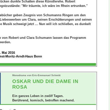
ücken dunkle Schatten diese Künstlerehe. Robert
stzustände: "Mir träumte, ich wäre im Rhein ertrunken."
gebücher geben Zeugnis von Schumanns Ringen um den
 Liebeswerben um Clara, seinen Erschütterungen und seinen
 Musik schweigt jetzt … Nun will ich schließen, es dunkelt
n von Robert und Clara Schumann lassen das Programm
werden.
. Mai 2016
nst-Moritz-Arndt-Haus Bonn
Monodrama von Eric-Emmanuel Schmitt
OSKAR UND DIE DAME IN
ROSA
Ein ganzes Leben in zwölf Tagen.
Berührend, komisch, betroffen machend.