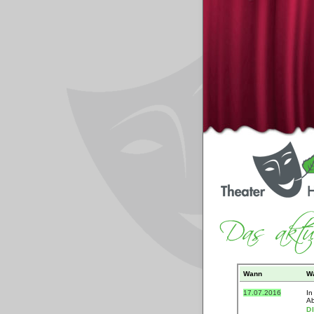
Wann
W
17.07.2016
In
Ab
D