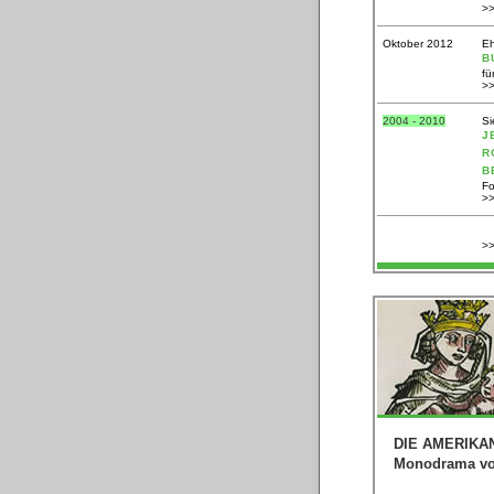
>
Oktober 2012
E
B
fü
>
2004 - 2010
Si
J
R
B
Fo
>
>
DIE AMERIKA
Monodrama von