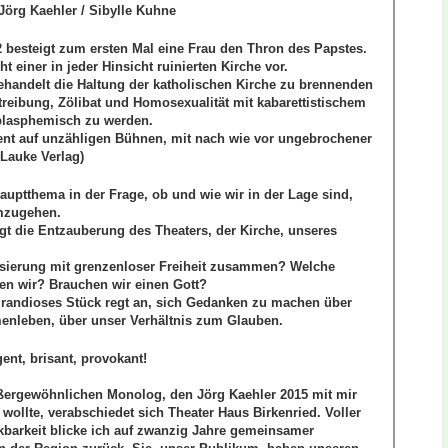
Jörg Kaehler / Sibylle Kuhne
 besteigt zum ersten Mal eine Frau den Thron des Papstes.
ht einer in jeder Hinsicht ruinierten Kirche vor.
ehandelt die Haltung der katholischen Kirche zu brennenden
reibung, Zölibat und Homosexualität mit kabarettistischem
 blasphemisch zu werden.
sent auf unzähligen Bühnen, mit nach wie vor ungebrochener
 Lauke Verlag)
auptthema in der Frage, ob und wie wir in der Lage sind,
umzugehen.
gt die Entzauberung des Theaters, der Kirche, unseres
isierung mit grenzenloser Freiheit zusammen? Welche
en wir? Brauchen wir einen Gott?
 grandioses Stück regt an, sich Gedanken zu machen über
nleben, über unser Verhältnis zum Glauben.
igent, brisant, provokant!
ßergewöhnlichen Monolog, den Jörg Kaehler 2015 mit mir
wollte, verabschiedet sich Theater Haus Birkenried. Voller
kbarkeit blicke ich auf zwanzig Jahre gemeinsamer