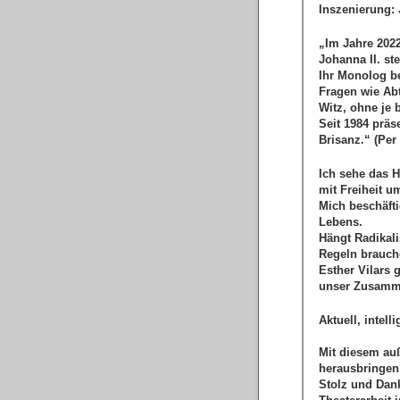
Inszenierung: 
„Im Jahre 2022
Johanna II. ste
Ihr Monolog b
Fragen wie Abt
Witz, ohne je
Seit 1984 prä
Brisanz.“ (Per
Ich sehe das H
mit Freiheit 
Mich beschäfti
Lebens.
Hängt Radikal
Regeln brauch
Esther Vilars
unser Zusamme
Aktuell, intell
Mit diesem au
herausbringen 
Stolz und Dan