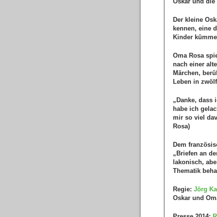
Oskar und die
Der kleine Osk
kennen, eine d
Kinder kümmern
Oma Rosa spie
nach einer al
Märchen, berü
Leben in zwölf
„Danke, dass i
habe ich gelac
mir so viel da
Rosa)
Dem französis
„Briefen an de
lakonisch, abe
Thematik beha
Regie:
Jörg Ka
Oskar und Om
Presse 2014:
R